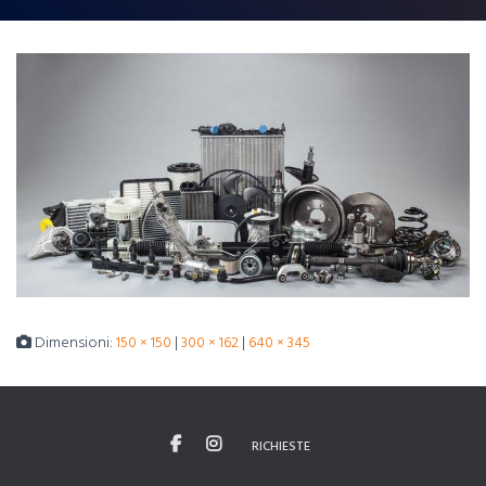
Dimensioni:
150 × 150
|
300 × 162
|
640 × 345
RICHIESTE