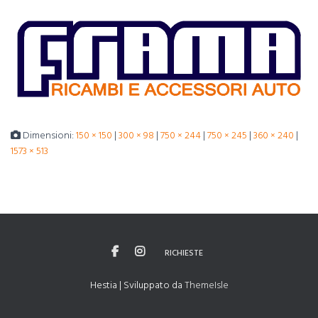
Dimensioni:
150 × 150
|
300 × 98
|
750 × 244
|
750 × 245
|
360 × 240
|
1573 × 513
RICHIESTE
Hestia | Sviluppato da
ThemeIsle