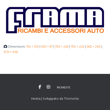
Dimensioni:
150 × 150
|
300 × 97
|
750 × 243
|
750 × 242
|
360 × 240
|
1573 × 509
RICHIESTE
Hestia | Sviluppato da
ThemeIsle