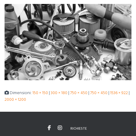
Dimensioni:
150 × 150
|
300 × 180
|
750 × 450
|
750 × 450
|
1536 × 922
|
2000 × 1200
RICHIESTE