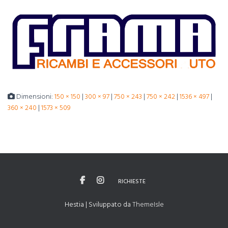
Dimensioni:
150 × 150
|
300 × 97
|
750 × 243
|
750 × 242
|
1536 × 497
|
360 × 240
|
1573 × 509
RICHIESTE
Hestia | Sviluppato da
ThemeIsle