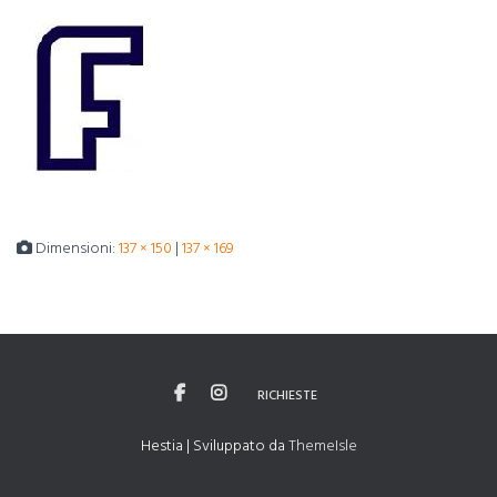
Dimensioni:
137 × 150
|
137 × 169
RICHIESTE
Hestia | Sviluppato da
ThemeIsle